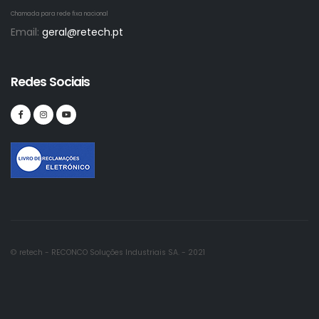
Chamada para rede fixa nacional
Email:
geral@retech.pt
Redes Sociais
© retech - RECONCO Soluções Industriais SA. - 2021