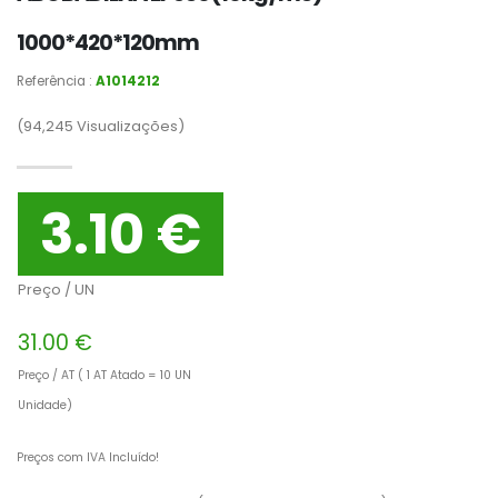
1000*420*120mm
Referência :
A1014212
(94,245
Visualizações)
3.10 €
Preço / UN
31.00 €
Preço / AT ( 1 AT Atado = 10 UN
Unidade)
Preços com IVA Incluído!