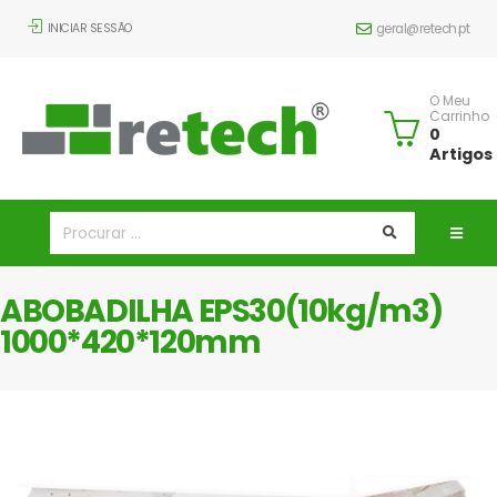
INICIAR SESSÃO
geral@retech.pt
O Meu
Carrinho
0
Artigos
ABOBADILHA EPS30(10kg/m3)
1000*420*120mm