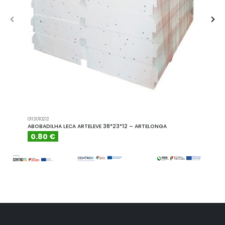
0113010212
A101110
ABOBADILHA LECA ARTELEVE 38*23*12 – ARTELONGA
ABOBA
0.80 €
6.15