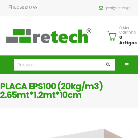
INICIAR SESSÃO
geral@retech.pt
O Meu
Carrinho
0
Artigos
PLACA EPS100 (20kg/m3)
2.65mt*1.2mt*10cm