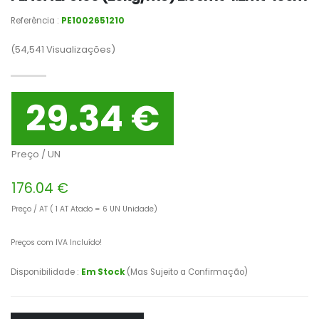
Referência :
PE1002651210
(54,541
Visualizações)
29.34 €
Preço / UN
176.04 €
Preço / AT ( 1 AT Atado = 6 UN Unidade)
Preços com IVA Incluído!
Disponibilidade :
Em Stock
(Mas Sujeito a Confirmação)