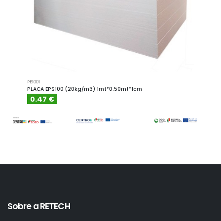
PE1001
PE1001.4
PLACA EPS100 (20kg/m3) 1mt*0.50mt*1cm
PLACA
0.47 €
0.6
Sobre a RETECH