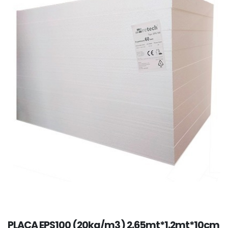
PLACA EPS100 (20kg/m3) 2.65mt*1.2mt*10cm