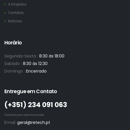
A Empresa
Contatos
Notícias
Horário
Segunda-Sexta :
8:30 às 18:00
Sabádo :
8:30 às 12:30
Domingo :
Encerrado
Entregue em Contato
(+351)­ 234 091 063
Chamada para rede fixa nacional
Email:
geral@retech.pt