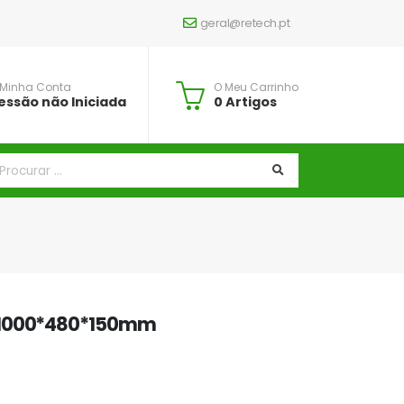
geral@retech.pt
 Minha Conta
O Meu Carrinho
essão não Iniciada
0 Artigos
 1000*480*150mm