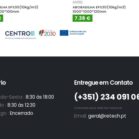
A101112
LHA EPS30(10kg/m3)
ABOBADILHA EPS30(10kg/m3)
000*100mm
1000*1000*120mm
€
7.38 €
io
Entregue em Contato
(+351)­ 234 091 0
da-Sexta :
8:30 às 18:00
o :
8:30 às 12:30
Chamada para rede fixa nacional
go :
Encerrado
Email:
geral@retech.pt