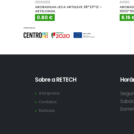
0113010212
A101110
ABOBADILHA LECA ARTELEVE 38*23*12 –
ABOBADI
ARTELONGA
1000*1
0.80 €
6.15 
Sobre a RETECH
Horár
Segun
A Empresa
Sabád
Contatos
Domin
Notícias