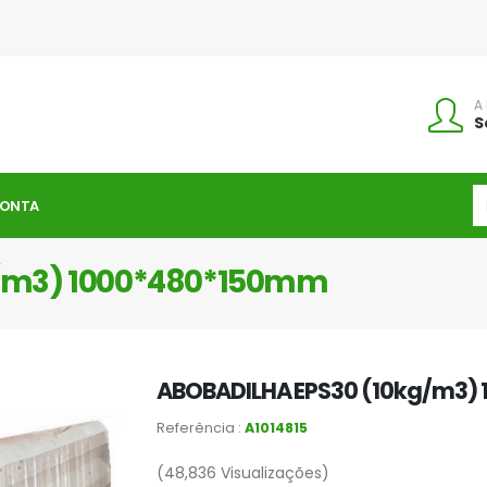
A
S
CONTA
g/m3) 1000*480*150mm
ABOBADILHA EPS30 (10kg/m3)
Referência :
A1014815
(48,836
Visualizações)