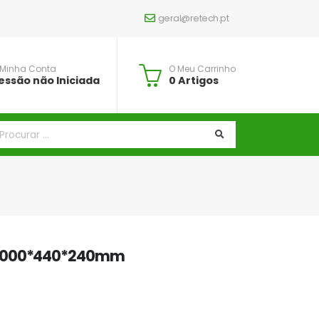
geral@retech.pt
 Minha Conta
O Meu Carrinho
essão não Iniciada
0 Artigos
 1000*440*240mm