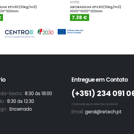
A101112
LHA EPS30(10kg/m3)
ABOBADILHA EPS30(10kg/m3)
000*100mm
1000*1000*120mm
€
7.38 €
io
Entregue em Contato
(+351)­ 234 091 0
da-Sexta :
8:30 às 18:00
o :
8:30 às 12:30
Chamada para rede fixa nacional
go :
Encerrado
Email:
geral@retech.pt