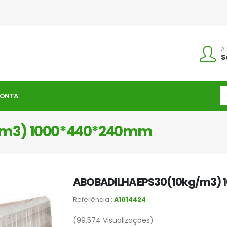
A
S
CONTA
/m3) 1000*440*240mm
ABOBADILHA EPS30(10kg/m3)
Referência :
A1014424
(99,574
Visualizações)