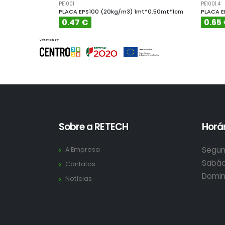
PE1001
PE1001.4
PLACA EPS100 (20kg/m3) 1mt*0.50mt*1cm
PLACA E
0.47 €
0.65
Sobre a RETECH
Horár
Segun
A Empresa
Sabád
Contatos
Domin
Notícias