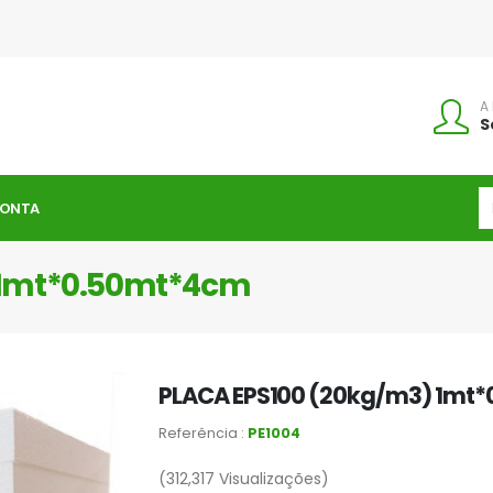
A
S
CONTA
 1mt*0.50mt*4cm
PLACA EPS100 (20kg/m3) 1mt
Referência :
PE1004
(312,317
Visualizações)