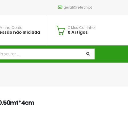
geral@retech.pt
 Minha Conta
O Meu Carrinho
essão não Iniciada
0 Artigos
*0.50mt*4cm