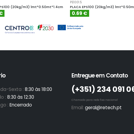
PE1001.5
PS100 (20kg/m3) 1mt*0.50mt*1.4cm
PLACA EPS100 (20kg/m3) 1mt*0.50m
 €
0.69 €
io
Entregue em Contato
(+351)­ 234 091 0
da-Sexta :
8:30 às 18:00
o :
8:30 às 12:30
Chamada para rede fixa nacional
go :
Encerrado
Email:
geral@retech.pt