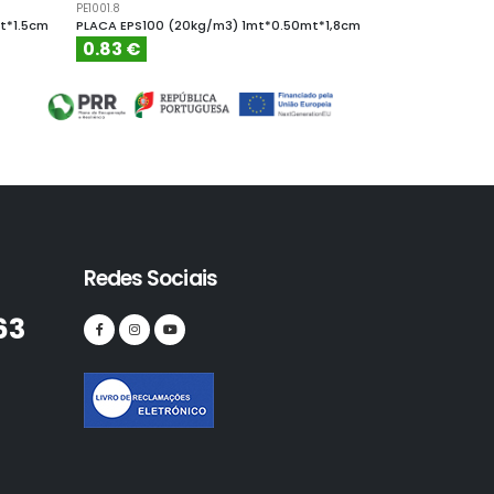
PE1001.8
PE10010
t*1.5cm
PLACA EPS100 (20kg/m3) 1mt*0.50mt*1,8cm
PLACA EPS100 (
0.83 €
4.61 €
Redes Sociais
63