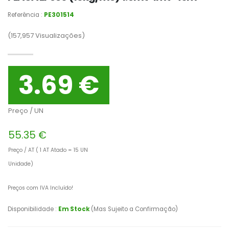
Referência :
PE301514
(157,957
Visualizações)
3.69 €
Preço / UN
55.35 €
Preço / AT ( 1 AT Atado = 15 UN
Unidade)
Preços com IVA Incluído!
Disponibilidade :
Em Stock
(Mas Sujeito a Confirmação)