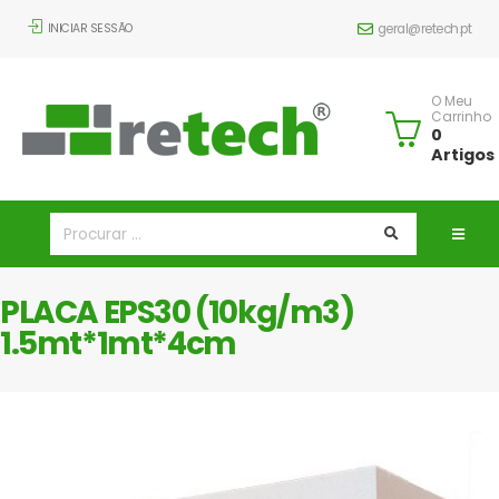
INICIAR SESSÃO
geral@retech.pt
O Meu
Carrinho
0
Artigos
PLACA EPS30 (10kg/m3)
1.5mt*1mt*4cm