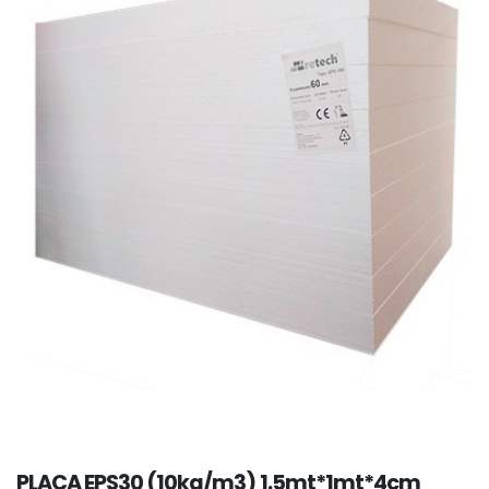
PLACA EPS30 (10kg/m3) 1.5mt*1mt*4cm