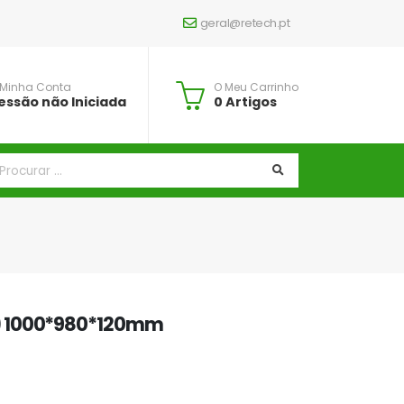
geral@retech.pt
 Minha Conta
O Meu Carrinho
essão não Iniciada
0 Artigos
) 1000*980*120mm