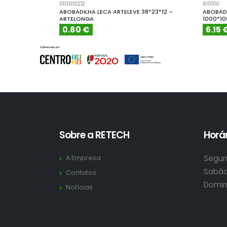
0113010212
A101110
ABOBADILHA LECA ARTELEVE 38*23*12 –
ABOBADI
ARTELONGA
1000*1
0.80 €
6.15 
Sobre a RETECH
Horár
Segun
A Empresa
Sabád
Contatos
Domin
Notícias