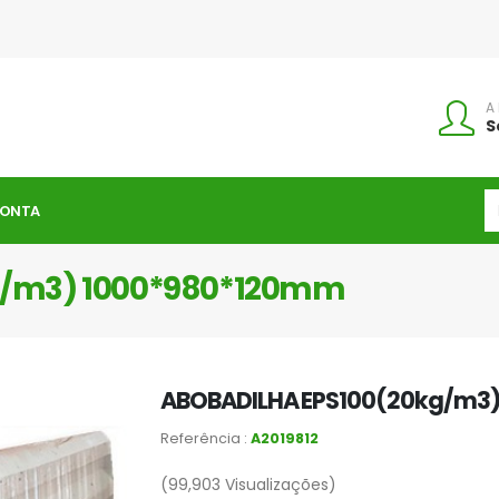
A
S
CONTA
g/m3) 1000*980*120mm
ABOBADILHA EPS100(20kg/m3
Referência :
A2019812
(99,903
Visualizações)