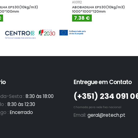
A101112
LHA EPS30(10kg/m3)
ABOBADILHA EPS30(10kg/m3)
000*100mm
1000*1000*120mm
€
7.38 €
io
Entregue em Contato
(+351)­ 234 091 0
da-Sexta :
8:30 às 18:00
o :
8:30 às 12:30
Chamada para rede fixa nacional
go :
Encerrado
Email:
geral@retech.pt