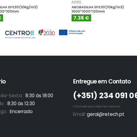
A101112
LHA EPS30(10kg/m3)
ABOBADILHA EPS30(10kg/m3)
000*100mm
1000*1000*120mm
€
7.38 €
io
Entregue em Contato
(+351)­ 234 091 0
da-Sexta :
8:30 às 18:00
o :
8:30 às 12:30
Chamada para rede fixa nacional
go :
Encerrado
Email:
geral@retech.pt