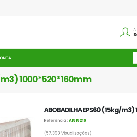
A
S
CONTA
g/m3) 1000*520*160mm
ABOBADILHA EPS60 (15kg/m3)
Referência :
A1515216
(57,393
Visualizações)