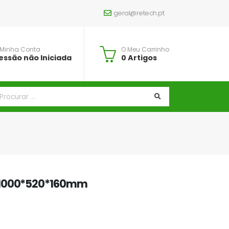
geral@retech.pt
 Minha Conta
O Meu Carrinho
essão não Iniciada
0 Artigos
 1000*520*160mm