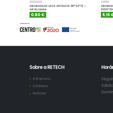
0113010212
A101110
ABOBADILHA LECA ARTELEVE 38*23*12 –
ABOBADI
ARTELONGA
1000*1
0.80 €
6.15 
Sobre a RETECH
Horár
Segun
A Empresa
Sabád
Contatos
Domin
Notícias