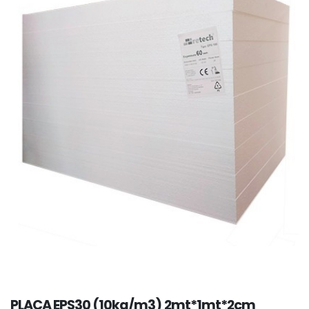
PLACA EPS30 (10kg/m3) 2mt*1mt*2cm