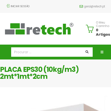
INICIAR SESSÃO
geral@retech.pt
O Meu
Carrinho
0
Artigos
PLACA EPS30 (10kg/m3)
2mt*1mt*2cm