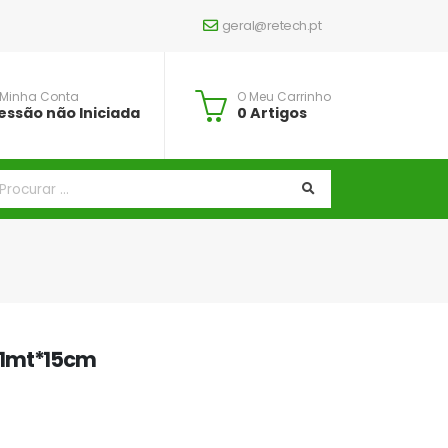
geral@retech.pt
 Minha Conta
O Meu Carrinho
essão não Iniciada
0 Artigos
*1mt*15cm