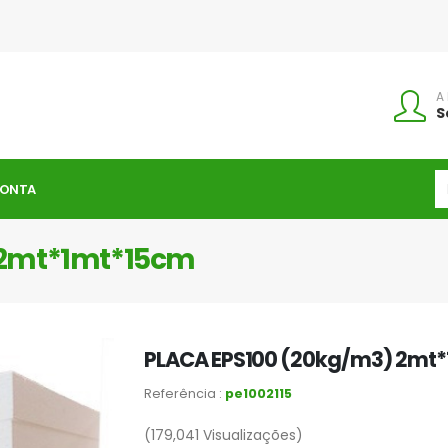
A
S
CONTA
 2mt*1mt*15cm
PLACA EPS100 (20kg/m3) 2mt
Referência :
pe1002115
(179,041
Visualizações)