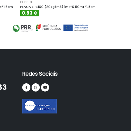
PE1001.8
PE10010
t*1.5cm
PLACA EPS100 (20kg/m3) 1mt*0.50mt*1,8cm
PLACA EPS100 (
0.83 €
4.61 €
Redes Sociais
63