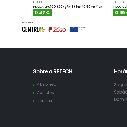
PE1001
PE1001.4
PLACA EPS100 (20kg/m3) 1mt*0.50mt*1cm
PLACA E
0.47 €
0.65
Sobre a RETECH
Horár
Segun
A Empresa
Sabád
Contatos
Domin
Notícias