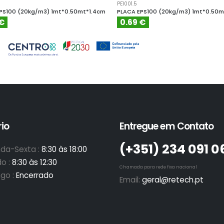
PE1001.5
PS100 (20kg/m3) 1mt*0.50mt*1.4cm
PLACA EPS100 (20kg/m3) 1mt*0.50m
 €
0.69 €
io
Entregue em Contato
(+351)­ 234 091 0
da-Sexta :
8:30 às 18:00
o :
8:30 às 12:30
Chamada para rede fixa nacional
go :
Encerrado
Email:
geral@retech.pt