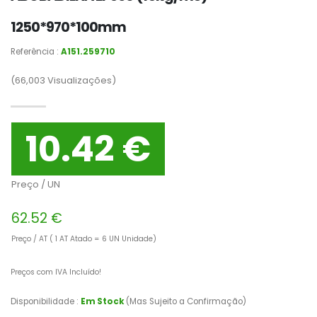
1250*970*100mm
Referência :
A151.259710
(66,003
Visualizações)
10.42 €
Preço / UN
62.52 €
Preço / AT ( 1 AT Atado = 6 UN Unidade)
Preços com IVA Incluído!
Disponibilidade :
Em Stock
(Mas Sujeito a Confirmação)