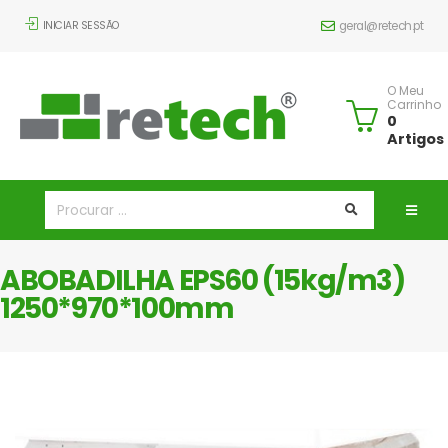
INICIAR SESSÃO
geral@retech.pt
O Meu
Carrinho
0
Artigos
ABOBADILHA EPS60 (15kg/m3)
1250*970*100mm