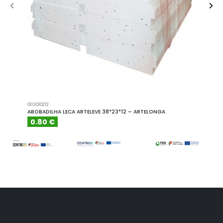
0113010212
A101110
ABOBADILHA LECA ARTELEVE 38*23*12 – ARTELONGA
ABOBA
0.80 €
6.15