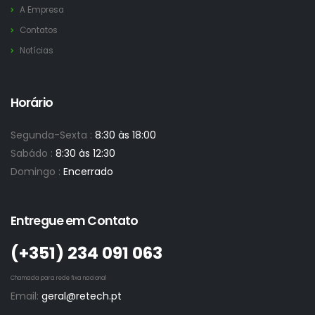
A Empresa
Contatos
Notícias
Horário
Segunda-Sexta :
8:30 às 18:00
Sabádo :
8:30 às 12:30
Domingo :
Encerrado
Entregue em Contato
(+351)­ 234 091 063
Chamada para rede fixa nacional
Email:
geral@retech.pt