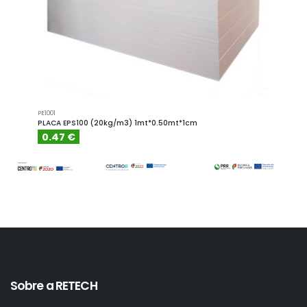
PE1001
PE1001.4
PLACA EPS100 (20kg/m3) 1mt*0.50mt*1cm
PLACA
0.47 €
0.6
Sobre a RETECH