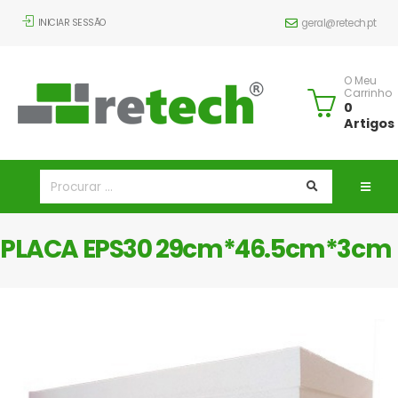
INICIAR SESSÃO
geral@retech.pt
O Meu
Carrinho
0
Artigos
PLACA EPS30 29cm*46.5cm*3cm