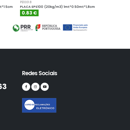
PE1001.8
PE10010
t*1.5cm
PLACA EPS100 (20kg/m3) 1mt*0.50mt*1,8cm
PLACA EPS100 (
0.83 €
4.61 €
Redes Sociais
63