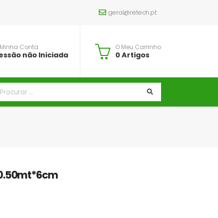
geral@retech.pt
 Minha Conta
O Meu Carrinho
essão não Iniciada
0 Artigos
*0.50mt*6cm