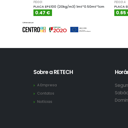
PE1001
PE1001.4
PLACA EPS100 (20kg/m3) 1mt*0.50mt*1cm
PLACA E
0.47 €
0.65
Sobre a RETECH
Horár
Segun
A Empresa
Sabád
Contatos
Domin
Notícias