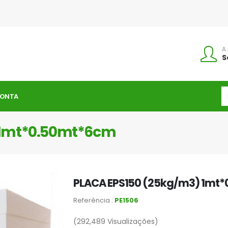
A
S
CONTA
 1mt*0.50mt*6cm
PLACA EPS150 (25kg/m3) 1mt
Referência :
PE1506
(292,489
Visualizações)