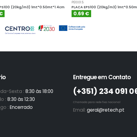
PE1001.5
PS100 (20kg/m3) 1mt*0.50mt*1.4cm
PLACA EPS100 (20kg/m3) 1mt*0.50m
 €
0.69 €
io
Entregue em Contato
(+351)­ 234 091 0
da-Sexta :
8:30 às 18:00
o :
8:30 às 12:30
Chamada para rede fixa nacional
go :
Encerrado
Email:
geral@retech.pt