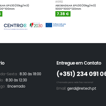
A101112
LHA EPS30(10kg/m3)
ABOBADILHA EPS30(10kg/m3)
000*100mm
1000*1000*120mm
€
7.38 €
io
Entregue em Contato
(+351)­ 234 091 0
da-Sexta :
8:30 às 18:00
o :
8:30 às 12:30
Chamada para rede fixa nacional
go :
Encerrado
Email:
geral@retech.pt