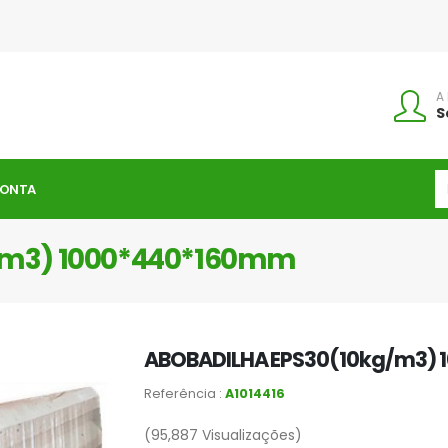
A
S
CONTA
/m3) 1000*440*160mm
ABOBADILHA EPS30(10kg/m3)
Referência :
A1014416
(95,887
Visualizações)