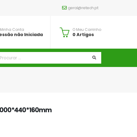
geral@retech.pt
 Minha Conta
O Meu Carrinho
essão não Iniciada
0 Artigos
 1000*440*160mm