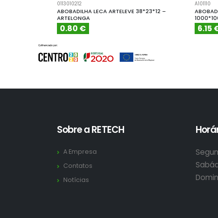
0113010212
A101110
ABOBADILHA LECA ARTELEVE 38*23*12 –
ABOBADI
ARTELONGA
1000*1
0.80 €
6.15 
Sobre a RETECH
Horár
Segun
A Empresa
Sabád
Contatos
Domin
Notícias