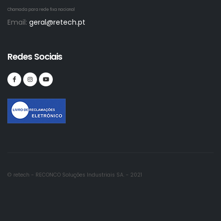
Chamada para rede fixa nacional
Email:
geral@retech.pt
Redes Sociais
© retech - RECONCO Soluções Industriais SA. - 2021