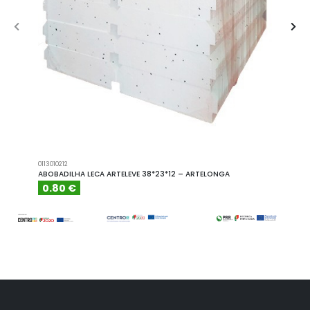
0113010212
A101110
ABOBADILHA LECA ARTELEVE 38*23*12 – ARTELONGA
ABOBA
0.80 €
6.15