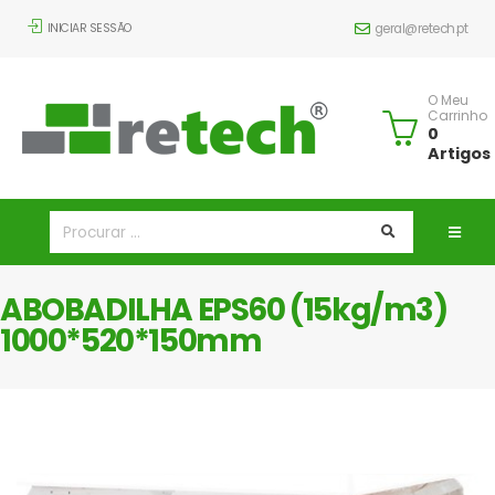
INICIAR SESSÃO
geral@retech.pt
O Meu
Carrinho
0
Artigos
ABOBADILHA EPS60 (15kg/m3)
1000*520*150mm