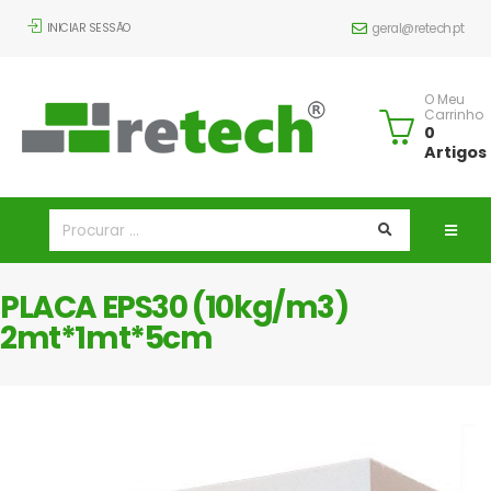
INICIAR SESSÃO
geral@retech.pt
O Meu
Carrinho
0
Artigos
PLACA EPS30 (10kg/m3)
2mt*1mt*5cm