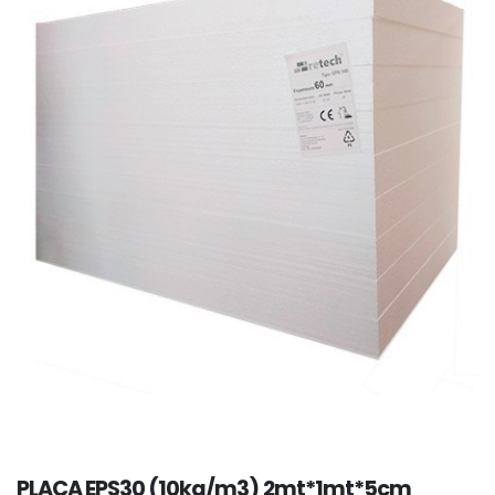
PLACA EPS30 (10kg/m3) 2mt*1mt*5cm