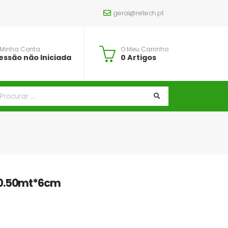
geral@retech.pt
 Minha Conta
O Meu Carrinho
essão não Iniciada
0 Artigos
*0.50mt*6cm