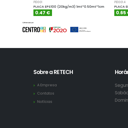
PE1001
PE1001.4
PLACA EPS100 (20kg/m3) 1mt*0.50mt*1cm
PLACA E
0.47 €
0.65
Sobre a RETECH
Horár
Segun
A Empresa
Sabád
Contatos
Domin
Notícias