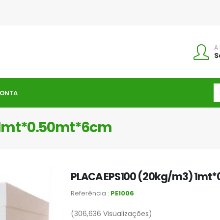
A
S
CONTA
 1mt*0.50mt*6cm
PLACA EPS100 (20kg/m3) 1mt
Referência :
PE1006
(306,636
Visualizações)