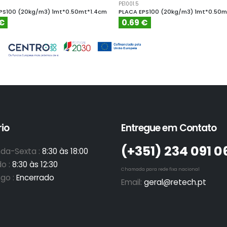
PE1001.5
PS100 (20kg/m3) 1mt*0.50mt*1.4cm
PLACA EPS100 (20kg/m3) 1mt*0.50m
 €
0.69 €
io
Entregue em Contato
(+351)­ 234 091 0
da-Sexta :
8:30 às 18:00
o :
8:30 às 12:30
Chamada para rede fixa nacional
go :
Encerrado
Email:
geral@retech.pt