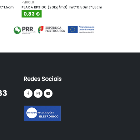
PE1001.8
PE10010
t*1.5cm
PLACA EPS100 (20kg/m3) 1mt*0.50mt*1,8cm
PLACA EPS100 (
0.83 €
4.61 €
Redes Sociais
63