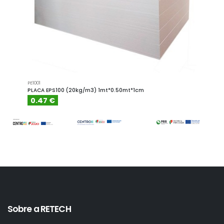
PE1001
PE1001.4
PLACA EPS100 (20kg/m3) 1mt*0.50mt*1cm
PLACA
0.47 €
0.6
Sobre a RETECH