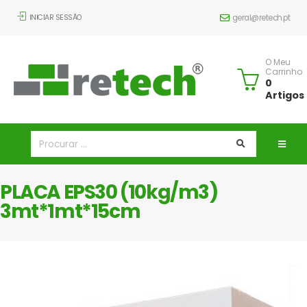
INICIAR SESSÃO
geral@retech.pt
O Meu
Carrinho
0
Artigos
PLACA EPS30 (10kg/m3)
3mt*1mt*15cm