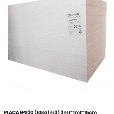
PLACA EPS30 (10kg/m3) 3mt*1mt*15cm