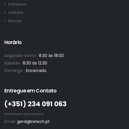
A Empresa
Contatos
Notícias
Horário
Segunda-Sexta :
8:30 às 18:00
Sabádo :
8:30 às 12:30
Domingo :
Encerrado
Entregue em Contato
(+351)­ 234 091 063
Chamada para rede fixa nacional
Email:
geral@retech.pt