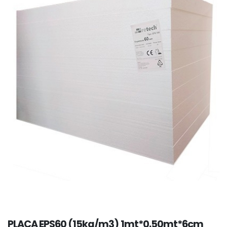
PLACA EPS60 (15kg/m3) 1mt*0.50mt*6cm