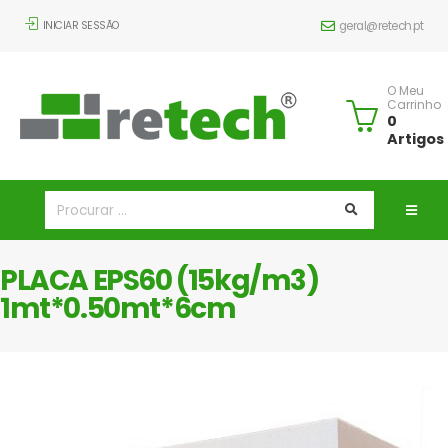
INICIAR SESSÃO
geral@retech.pt
O Meu
Carrinho
0
Artigos
PLACA EPS60 (15kg/m3)
1mt*0.50mt*6cm