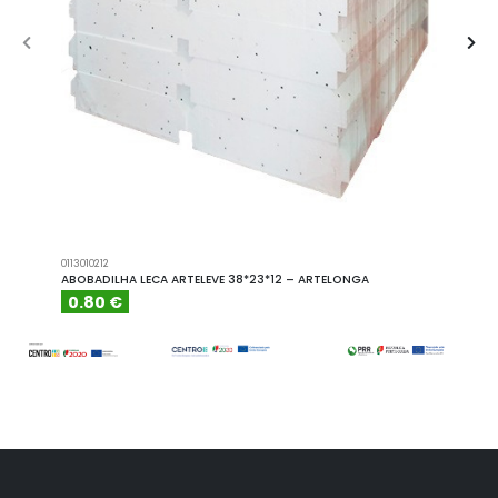
0113010212
A101110
ABOBADILHA LECA ARTELEVE 38*23*12 – ARTELONGA
ABOBA
0.80 €
6.15