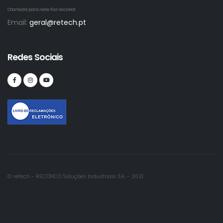
Chamada para rede fixa nacional
Email:
geral@retech.pt
Redes Sociais
© retech - RECONCO Soluções Industriais SA. - 2021