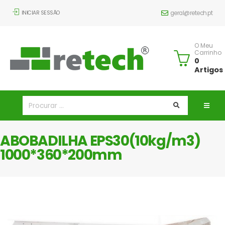
INICIAR SESSÃO
geral@retech.pt
O Meu
Carrinho
0
Artigos
ABOBADILHA EPS30(10kg/m3)
1000*360*200mm