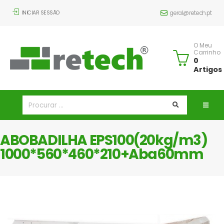
INICIAR SESSÃO
geral@retech.pt
O Meu
Carrinho
0
Artigos
ABOBADILHA EPS100(20kg/m3)
1000*560*460*210+Aba60mm