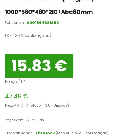
1000*560*460*210+Aba60mm
Referência :
A201564621A60
(87,436
Visualizações)
15.83 €
Preço / UN
47.49 €
Preço / AT ( 1 AT Atado = 3 UN Unidade)
Preços com IVA Incluído!
Disponibilidade :
Em Stock
(Mas Sujeito a Confirmação)