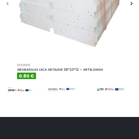
0113010212
A101110
ABOBADILHA LECA ARTELEVE 38*23*12 – ARTELONGA
ABOBA
0.80 €
6.15