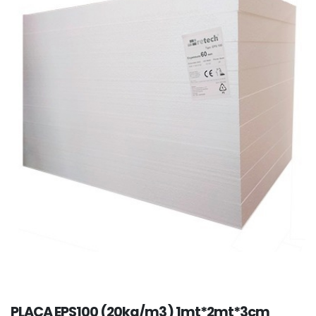
PLACA EPS100 (20kg/m3) 1mt*2mt*3cm