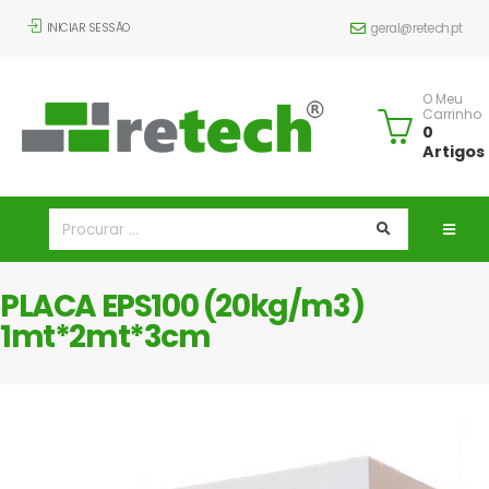
INICIAR SESSÃO
geral@retech.pt
O Meu
Carrinho
0
Artigos
PLACA EPS100 (20kg/m3)
1mt*2mt*3cm