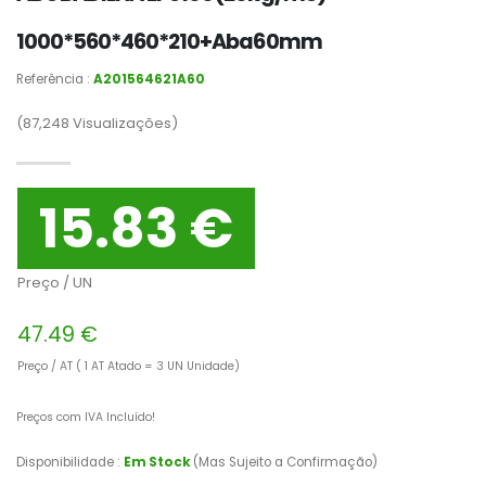
1000*560*460*210+Aba60mm
Referência :
A201564621A60
(87,248
Visualizações)
15.83 €
Preço / UN
47.49 €
Preço / AT ( 1 AT Atado = 3 UN Unidade)
Preços com IVA Incluído!
Disponibilidade :
Em Stock
(Mas Sujeito a Confirmação)