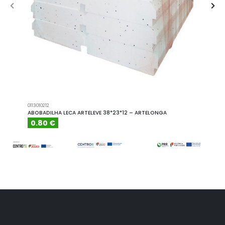
0113010212
A101110
ABOBADILHA LECA ARTELEVE 38*23*12 – ARTELONGA
ABOBA
0.80 €
6.15