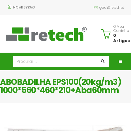
INICIAR SESSÃO
geral@retech.pt
O Meu
Carrinho
0
Artigos
ABOBADILHA EPS100(20kg/m3)
1000*560*460*210+Aba60mm