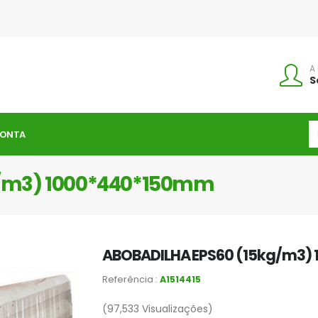
A
S
CONTA
g/m3) 1000*440*150mm
ABOBADILHA EPS60 (15kg/m3)
Referência :
A1514415
(97,533
Visualizações)