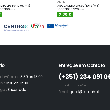
A101112
LHA EPS30(10kg/m3)
ABOBADILHA EPS30(10kg/m3)
000*100mm
1000*1000*120mm
€
7.38 €
io
Entregue em Contato
(+351)­ 234 091 0
da-Sexta :
8:30 às 18:00
o :
8:30 às 12:30
Chamada para rede fixa nacional
go :
Encerrado
Email:
geral@retech.pt