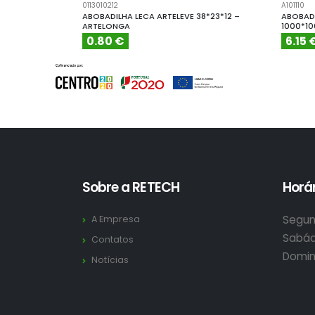
0113010212
A101110
ABOBADILHA LECA ARTELEVE 38*23*12 –
ABOBADI
ARTELONGA
1000*1
0.80 €
6.15 
Sobre a RETECH
Horár
Segun
A Empresa
Sabád
Contatos
Domin
Notícias