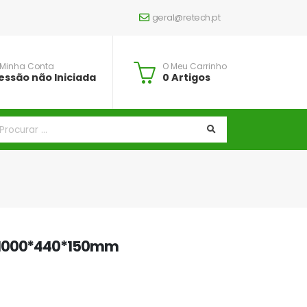
geral@retech.pt
 Minha Conta
O Meu Carrinho
essão não Iniciada
0 Artigos
 1000*440*150mm