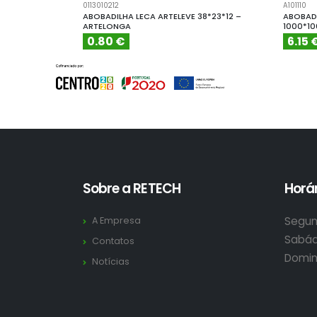
0113010212
A101110
ABOBADILHA LECA ARTELEVE 38*23*12 –
ABOBADI
ARTELONGA
1000*1
0.80 €
6.15 
Sobre a RETECH
Horár
Segun
A Empresa
Sabád
Contatos
Domin
Notícias