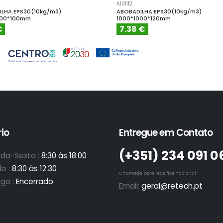
A101112
LHA EPS30(10kg/m3)
ABOBADILHA EPS30(10kg/m3)
000*100mm
1000*1000*120mm
€
7.38 €
io
Entregue em Contato
(+351)­ 234 091 0
da-Sexta :
8:30 às 18:00
o :
8:30 às 12:30
Chamada para rede fixa nacional
go :
Encerrado
Email:
geral@retech.pt