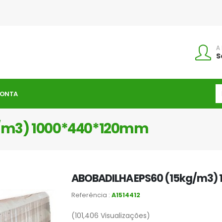
A
S
CONTA
g/m3) 1000*440*120mm
ABOBADILHA EPS60 (15kg/m3)
Referência :
A1514412
(101,406
Visualizações)