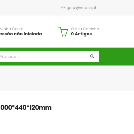
geral@retech.pt
 Minha Conta
O Meu Carrinho
essão não Iniciada
0 Artigos
 1000*440*120mm