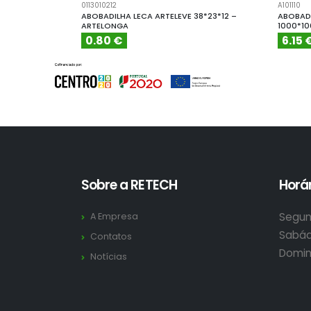
0113010212
A101110
ABOBADILHA LECA ARTELEVE 38*23*12 –
ABOBADI
ARTELONGA
1000*1
0.80 €
6.15 
Sobre a RETECH
Horár
Segun
A Empresa
Sabád
Contatos
Domin
Notícias