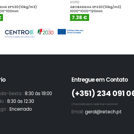
A101112
LHA EPS30(10kg/m3)
ABOBADILHA EPS30(10kg/m3)
000*100mm
1000*1000*120mm
€
7.38 €
io
Entregue em Contato
(+351)­ 234 091 0
da-Sexta :
8:30 às 18:00
o :
8:30 às 12:30
Chamada para rede fixa nacional
go :
Encerrado
Email:
geral@retech.pt