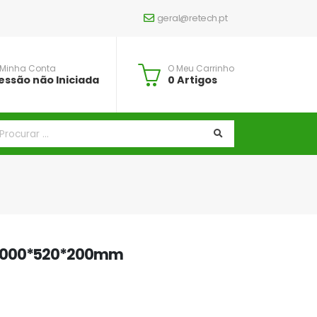
geral@retech.pt
 Minha Conta
O Meu Carrinho
essão não Iniciada
0 Artigos
 1000*520*200mm