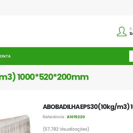
A
S
CONTA
/m3) 1000*520*200mm
ABOBADILHA EPS30(10kg/m3)
Referência :
A1015220
(57,782
Visualizações)