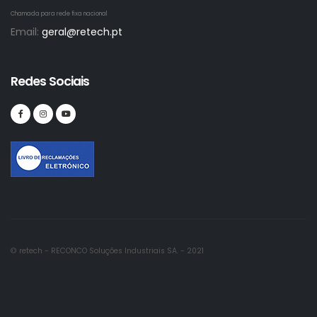
Chamada para rede fixa nacional
Email:
geral@retech.pt
Redes Sociais
© retech - RECONCO Soluções Industriais SA. - 2021