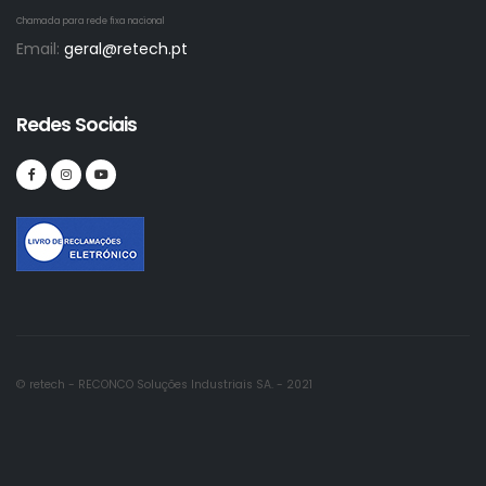
Chamada para rede fixa nacional
Email:
geral@retech.pt
Redes Sociais
© retech - RECONCO Soluções Industriais SA. - 2021