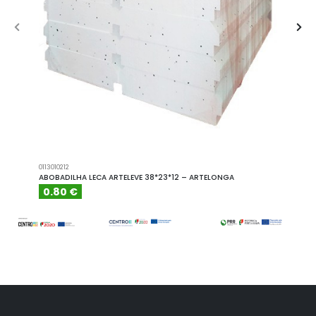
0113010212
A101110
ABOBADILHA LECA ARTELEVE 38*23*12 – ARTELONGA
ABOBA
0.80 €
6.15