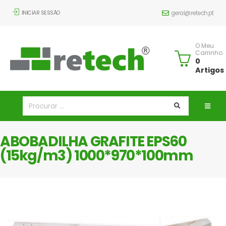
INICIAR SESSÃO
geral@retech.pt
O Meu
Carrinho
0
Artigos
ABOBADILHA GRAFITE EPS60
(15kg/m3) 1000*970*100mm