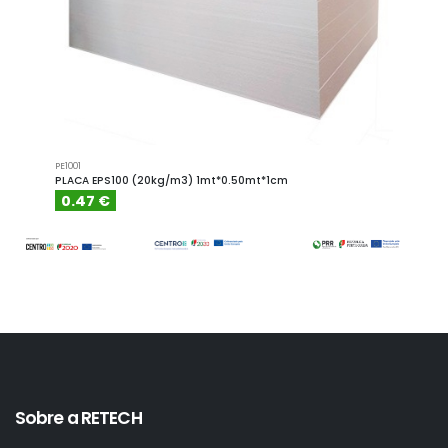
PE1001
PE1001.4
PLACA EPS100 (20kg/m3) 1mt*0.50mt*1cm
PLACA
0.47 €
0.6
Sobre a RETECH