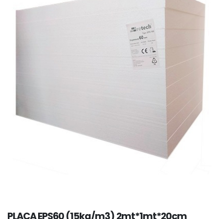
PLACA EPS60 (15kg/m3) 2mt*1mt*20cm