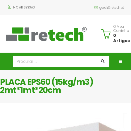
INICIAR SESSÃO
geral@retech.pt
O Meu
Carrinho
0
Artigos
PLACA EPS60 (15kg/m3)
2mt*1mt*20cm