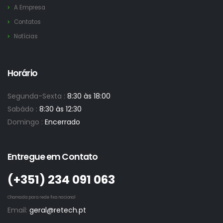
A Empresa
Contatos
Notícias
Horário
Segunda-Sexta :
8:30 às 18:00
Sabádo :
8:30 às 12:30
Domingo :
Encerrado
Entregue em Contato
(+351)­ 234 091 063
Chamada para rede fixa nacional
Email:
geral@retech.pt