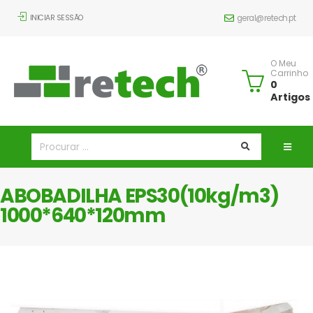
INICIAR SESSÃO
geral@retech.pt
O Meu
Carrinho
0
Artigos
ABOBADILHA EPS30(10kg/m3)
1000*640*120mm