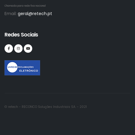
Chamada para rede fixa nacional
Email:
geral@retech.pt
Redes Sociais
© retech - RECONCO Soluções Industriais SA. - 2021