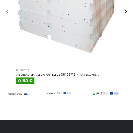
0113010212
A101110
ABOBADILHA LECA ARTELEVE 38*23*12 – ARTELONGA
ABOBA
0.80 €
6.15