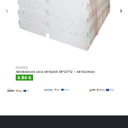
0113010212
A101110
ABOBADILHA LECA ARTELEVE 38*23*12 – ARTELONGA
ABOBA
0.80 €
6.15