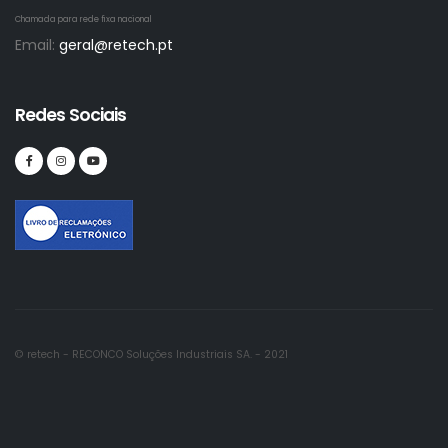
Chamada para rede fixa nacional
Email:
geral@retech.pt
Redes Sociais
© retech - RECONCO Soluções Industriais SA. - 2021